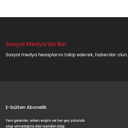
Ürün bilgilerinde hatalar bulunuyor.
Ürün fiyatı diğer sitelerden daha pahalı.
Bu ürüne benzer farklı alternatifler olmalı.
Sosyal Medya’da Biz!
Sosyal medya hesaplarını takip ederek, haberdar olun.
E-bülten Abonelik
Yeni gelenler, erken erişim ve her şey yolunda
olup olmadığına dair içeriden bilgi.