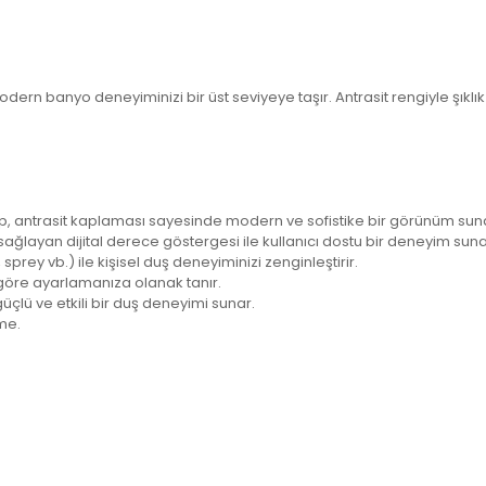
modern banyo deneyiminizi bir üst seviyeye taşır. Antrasit rengiyle şıklık
lup, antrasit kaplaması sayesinde modern ve sofistike bir görünüm sun
ı sağlayan dijital derece göstergesi ile kullanıcı dostu bir deneyim suna
prey vb.) ile kişisel duş deneyiminizi zenginleştirir.
a göre ayarlamanıza olanak tanır.
güçlü ve etkili bir duş deneyimi sunar.
me.
rda yetersiz gördüğünüz noktaları öneri formunu kullanarak tarafımıza i
Bu ürüne ilk yorumu siz yapın!
Yorum Yaz