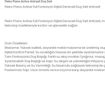
Fleko Piano Active Antrasit Duş Seti
Fleko Piano Active Full Fonksiyon Dijital Dereceli Duş Seti Antrasit
Fleko Piano Active Full Fonksiyon Dijital Dereceli Duş Seti Antrasit, 
teknoloji özellikleriyle konfor ve işlevsellik sağlar.
Ürün Özellikleri:
Malzeme: Yüksek kaliteli, dayanıklı metal malzeme ile üretilmiş o
Dijital Kontrol Paneli: Su sıcaklığını hassas bir şekilde ayarlamanız
Tam Fonksiyonlu Duş Başlığı: Farklı su akış modları (yağmur, masaj, s
Ayarlanabilir Duş Başlığı ve Sapı: Su akışını ve yüksekliğini ihtiyac
Yüksek Basınç ve Su Verimliliği: Su tasarrufu sağlayan teknoloji ile 
Paslanmaz Yapı: Uzun ömürlü ve korozyona karşı dayanıklı malze
Bu ürünün fiyat bilgisi, resim, ürün açıklamalarında ve diğer konula
Görüş ve önerileriniz için teşekkür ederiz.
Ürün resmi kalitesiz, bozuk veya görüntülenemiyor.
Ürün açıklamasında eksik bilgiler bulunuyor.