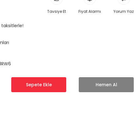
Tavsiye Et
Fiyat Alarmı
Yorum Yaz
taksitlerle!
nları
8RW6
Sepete Ekle
Hemen Al