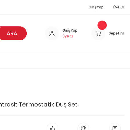
Giriş Yap
Üye Ol
Giriş Yap
ARA
Sepetim
Üye Ol
ntrasit Termostatik Duş Seti