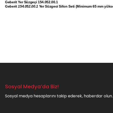
Geberit Yer Süzgeçi 154.052.00.1
Geberit
154.052.00.1
Yer Süzgeci Sifon Seti (Minimum 65 mm yükse
Bu ürünün fiyat bilgisi, resim, ürün açıklamalarında ve diğer konula
Görüş ve önerileriniz için teşekkür ederiz.
Ürün resmi kalitesiz, bozuk veya görüntülenemiyor.
Ürün açıklamasında eksik bilgiler bulunuyor.
Ürün bilgilerinde hatalar bulunuyor.
Ürün fiyatı diğer sitelerden daha pahalı.
Bu ürüne benzer farklı alternatifler olmalı.
Sosyal Medya’da Biz!
Sosyal medya hesaplarını takip ederek, haberdar olun.