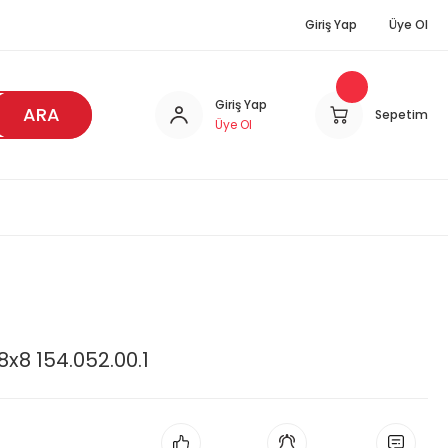
Giriş Yap
Üye Ol
Giriş Yap
ARA
Sepetim
Üye Ol
8x8 154.052.00.1