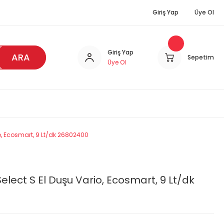
Giriş Yap
Üye Ol
Giriş Yap
ARA
Sepetim
Üye Ol
, Ecosmart, 9 Lt/dk 26802400
ect S El Duşu Vario, Ecosmart, 9 Lt/dk