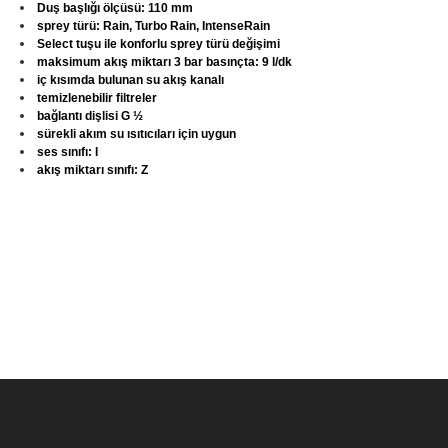
Duş başlığı ölçüsü: 110 mm
sprey türü: Rain, Turbo Rain, IntenseRain
Select tuşu ile konforlu sprey türü değişimi
maksimum akış miktarı 3 bar basınçta: 9 l/dk
iç kısımda bulunan su akış kanalı
temizlenebilir filtreler
bağlantı dişlisi G ½
sürekli akım su ısıtıcıları için uygun
ses sınıfı: I
akış miktarı sınıfı: Z
Bu ürünün fiyat bilgisi, resim, ürün açıklamalarında ve diğer konula
Görüş ve önerileriniz için teşekkür ederiz.
Ürün resmi kalitesiz, bozuk veya görüntülenemiyor.
Ürün açıklamasında eksik bilgiler bulunuyor.
Ürün bilgilerinde hatalar bulunuyor.
Ürün fiyatı diğer sitelerden daha pahalı.
Bu ürüne benzer farklı alternatifler olmalı.