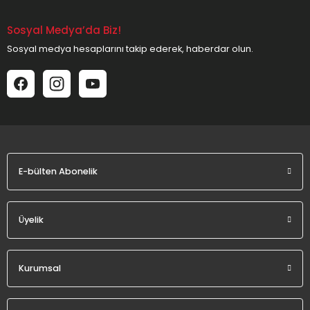
Sosyal Medya’da Biz!
Ürün resmi kalitesiz, bozuk veya görüntülenemiyor.
Sosyal medya hesaplarını takip ederek, haberdar olun.
Ürün açıklamasında eksik bilgiler bulunuyor.
Ürün bilgilerinde hatalar bulunuyor.
Ürün fiyatı diğer sitelerden daha pahalı.
Bu ürüne benzer farklı alternatifler olmalı.
E-bülten Abonelik
Gönder
Üyelik
Kurumsal