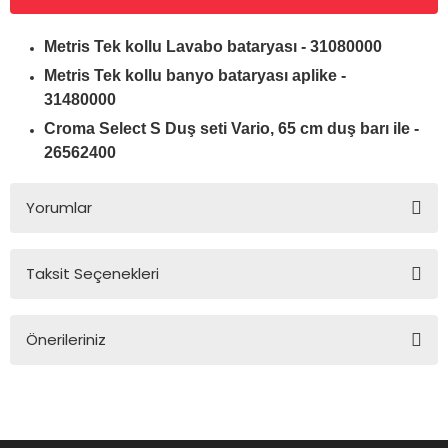
Metris Tek kollu Lavabo bataryası - 31080000
Metris Tek kollu banyo bataryası aplike -
31480000
Croma Select S Duş seti Vario, 65 cm duş barı ile -
26562400
Yorumlar
Taksit Seçenekleri
Bu ürüne ilk yorumu siz yapın!
Önerileriniz
Yorum Yaz
Bu ürünün fiyat bilgisi, resim, ürün açıklamalarında ve diğer
konularda yetersiz gördüğünüz noktaları öneri formunu
kullanarak tarafımıza iletebilirsiniz.
Görüş ve önerileriniz için teşekkür ederiz.