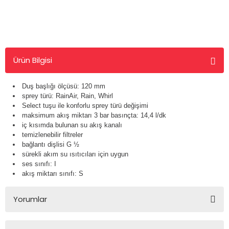
Ürün Bilgisi
Duş başlığı ölçüsü: 120 mm
sprey türü: RainAir, Rain, Whirl
Select tuşu ile konforlu sprey türü değişimi
maksimum akış miktarı 3 bar basınçta: 14,4 l/dk
iç kısımda bulunan su akış kanalı
temizlenebilir filtreler
bağlantı dişlisi G ½
sürekli akım su ısıtıcıları için uygun
ses sınıfı: I
akış miktarı sınıfı: S
Yorumlar