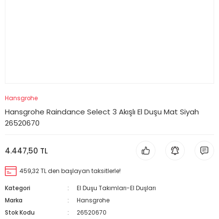
Hansgrohe
Hansgrohe Raindance Select 3 Akışlı El Duşu Mat Siyah
26520670
4.447,50 TL
459,32 TL den başlayan taksitlerle!
Kategori
El Duşu Takımları-El Duşları
Marka
Hansgrohe
Stok Kodu
26520670