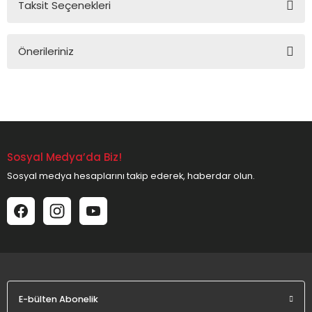
Taksit Seçenekleri
Bu ürüne ilk yorumu siz yapın!
Önerileriniz
Yorum Yaz
Bu ürünün fiyat bilgisi, resim, ürün açıklamalarında ve diğer
konularda yetersiz gördüğünüz noktaları öneri formunu
kullanarak tarafımıza iletebilirsiniz.
Görüş ve önerileriniz için teşekkür ederiz.
Sosyal Medya’da Biz!
Ürün resmi kalitesiz, bozuk veya görüntülenemiyor.
Sosyal medya hesaplarını takip ederek, haberdar olun.
Ürün açıklamasında eksik bilgiler bulunuyor.
Ürün bilgilerinde hatalar bulunuyor.
Ürün fiyatı diğer sitelerden daha pahalı.
Bu ürüne benzer farklı alternatifler olmalı.
E-bülten Abonelik