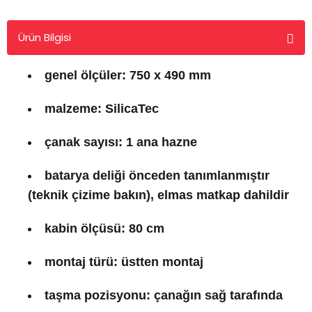
Ürün Bilgisi
genel ölçüler: 750 x 490 mm
malzeme: SilicaTec
çanak sayısı: 1 ana hazne
batarya deliği önceden tanımlanmıştır
(teknik çizime bakın), elmas matkap dahildir
kabin ölçüsü: 80 cm
montaj türü: üstten montaj
taşma pozisyonu: çanağın sağ tarafında