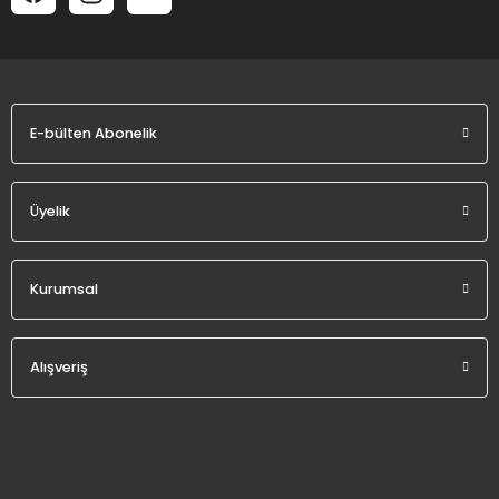
Ürün fiyatı diğer sitelerden daha pahalı.
Bu ürüne benzer farklı alternatifler olmalı.
E-bülten Abonelik
Gönder
Üyelik
Kurumsal
Alışveriş