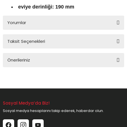
eviye derinliği: 190 mm
Yorumlar
Taksit Seçenekleri
Bu ürüne ilk yorumu siz yapın!
Önerileriniz
Yorum Yaz
Bu ürünün fiyat bilgisi, resim, ürün açıklamalarında ve diğer
konularda yetersiz gördüğünüz noktaları öneri formunu
kullanarak tarafımıza iletebilirsiniz.
Görüş ve önerileriniz için teşekkür ederiz.
Sosyal Medya’da Biz!
Ürün resmi kalitesiz, bozuk veya görüntülenemiyor.
Sosyal medya hesaplarını takip ederek, haberdar olun.
Ürün açıklamasında eksik bilgiler bulunuyor.
Ürün bilgilerinde hatalar bulunuyor.