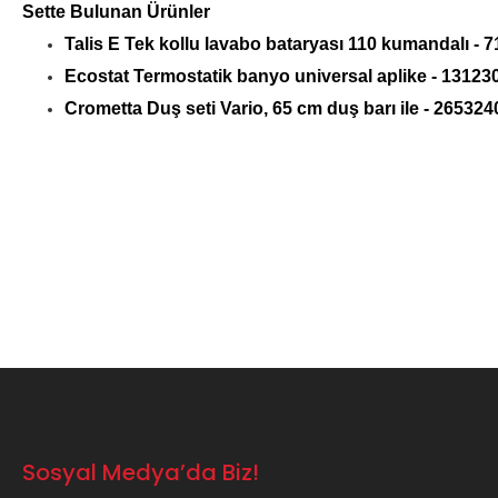
Sette Bulunan Ürünler
Talis E Tek kollu lavabo bataryası 110 kumandalı - 
Ecostat Termostatik banyo universal aplike - 13123
Crometta Duş seti Vario, 65 cm duş barı ile - 265324
Bu ürünün fiyat bilgisi, resim, ürün açıklamalarında ve diğer konula
Görüş ve önerileriniz için teşekkür ederiz.
Ürün resmi kalitesiz, bozuk veya görüntülenemiyor.
Ürün açıklamasında eksik bilgiler bulunuyor.
Ürün bilgilerinde hatalar bulunuyor.
Ürün fiyatı diğer sitelerden daha pahalı.
Bu ürüne benzer farklı alternatifler olmalı.
Sosyal Medya’da Biz!