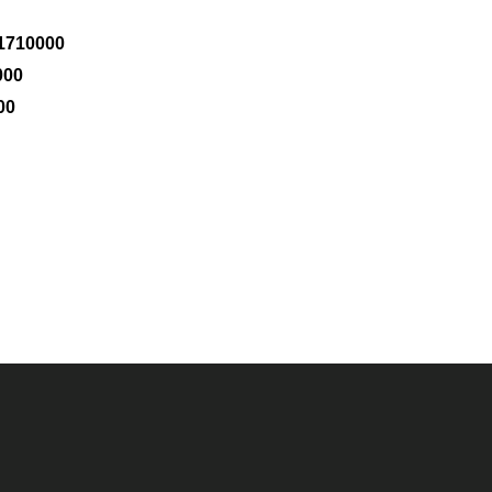
71710000
000
00
rda yetersiz gördüğünüz noktaları öneri formunu kullanarak tarafımıza i
Bu ürüne ilk yorumu siz yapın!
Yorum Yaz