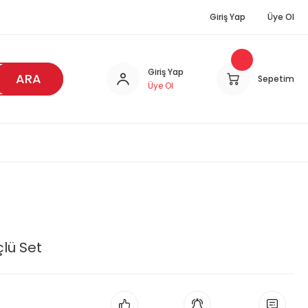
Giriş Yap
Üye Ol
Giriş Yap
ARA
Sepetim
Üye Ol
lü Set