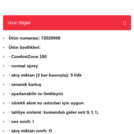
Ürün Bilgisi
Ürün numarası: 72020000
Ürün özellikleri:
· ComfortZone 100
· normal sprey
· akış miktarı (3 bar basınçta): 5 l/dk
· seramik kartuş
· ayarlanabilir ısı limitleyici
· sürekli akım su ısıtıcıları için uygun
· tahliye sistemi: kumandalı gider seti G 1 ¼
· ses sınıfı: I
· akış miktarı sınıfı: O