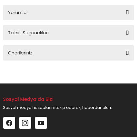
Yorumlar
Taksit Seçenekleri
Bu ürüne ilk yorumu siz yapın!
Önerileriniz
Yorum Yaz
Bu ürünün fiyat bilgisi, resim, ürün açıklamalarında ve diğer
konularda yetersiz gördüğünüz noktaları öneri formunu
kullanarak tarafımıza iletebilirsiniz.
Görüş ve önerileriniz için teşekkür ederiz.
Sosyal Medya’da Biz!
Ürün resmi kalitesiz, bozuk veya görüntülenemiyor.
Sosyal medya hesaplarını takip ederek, haberdar olun.
Ürün açıklamasında eksik bilgiler bulunuyor.
Ürün bilgilerinde hatalar bulunuyor.
Ürün fiyatı diğer sitelerden daha pahalı.
Bu ürüne benzer farklı alternatifler olmalı.