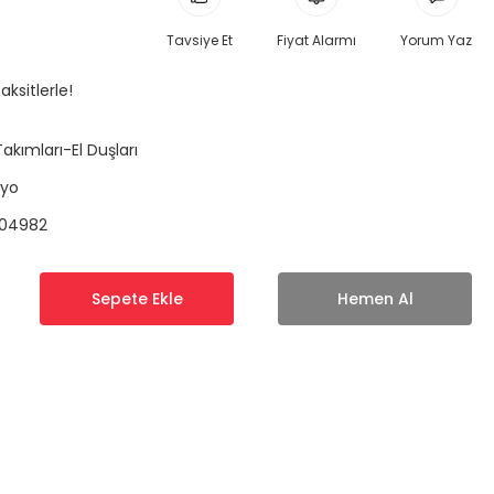
Tavsiye Et
Fiyat Alarmı
Yorum Yaz
ksitlerle!
Takımları-El Duşları
nyo
504982
Sepete Ekle
Hemen Al