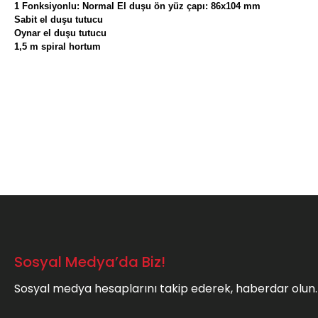
1 Fonksiyonlu: Normal El duşu ön yüz çapı: 86x104 mm
Sabit el duşu tutucu
Oynar el duşu tutucu
1,5 m spiral hortum
Bu ürünün fiyat bilgisi, resim, ürün açıklamalarında ve diğer konula
Görüş ve önerileriniz için teşekkür ederiz.
Ürün resmi kalitesiz, bozuk veya görüntülenemiyor.
Ürün açıklamasında eksik bilgiler bulunuyor.
Ürün bilgilerinde hatalar bulunuyor.
Ürün fiyatı diğer sitelerden daha pahalı.
Bu ürüne benzer farklı alternatifler olmalı.
Sosyal Medya’da Biz!
Sosyal medya hesaplarını takip ederek, haberdar olun.