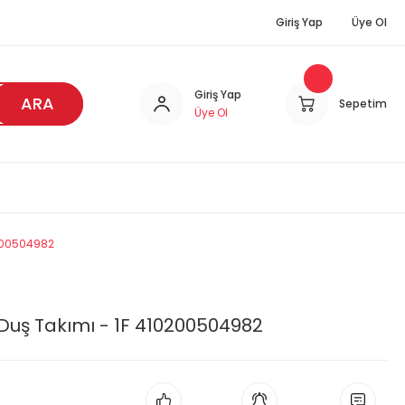
Giriş Yap
Üye Ol
Giriş Yap
ARA
Sepetim
Üye Ol
0200504982
 Duş Takımı - 1F 410200504982