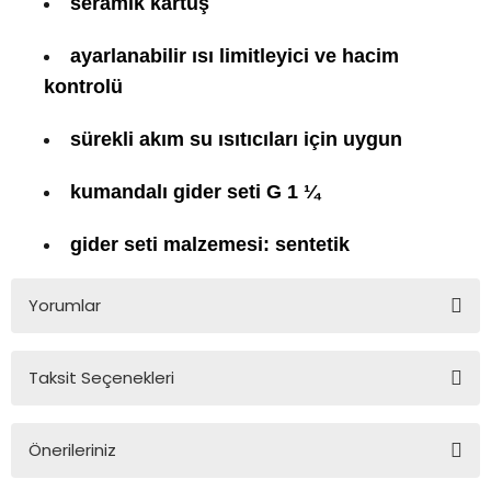
seramik kartuş
ayarlanabilir ısı limitleyici ve hacim
kontrolü
sürekli akım su ısıtıcıları için uygun
kumandalı gider seti G 1 ¼
gider seti malzemesi: sentetik
Yorumlar
Taksit Seçenekleri
Bu ürüne ilk yorumu siz yapın!
Önerileriniz
Yorum Yaz