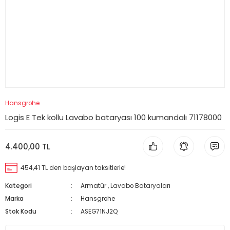
Hansgrohe
Logis E Tek kollu Lavabo bataryası 100 kumandalı 71178000
4.400,00 TL
454,41 TL den başlayan taksitlerle!
Kategori
Armatür
,
Lavabo Bataryaları
Marka
Hansgrohe
Stok Kodu
ASEG71NJ2Q