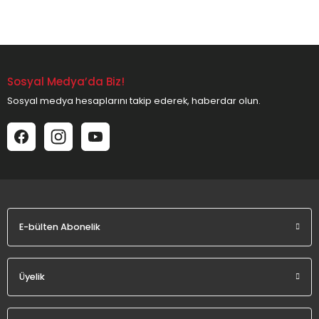
Bu ürünün fiyat bilgisi, resim, ürün açıklamalarında ve diğer
konularda yetersiz gördüğünüz noktaları öneri formunu
kullanarak tarafımıza iletebilirsiniz.
Görüş ve önerileriniz için teşekkür ederiz.
Sosyal Medya’da Biz!
Ürün resmi kalitesiz, bozuk veya görüntülenemiyor.
Sosyal medya hesaplarını takip ederek, haberdar olun.
Ürün açıklamasında eksik bilgiler bulunuyor.
Ürün bilgilerinde hatalar bulunuyor.
Ürün fiyatı diğer sitelerden daha pahalı.
Bu ürüne benzer farklı alternatifler olmalı.
E-bülten Abonelik
Gönder
Üyelik