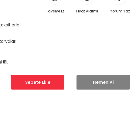
Tavsiye Et
Fiyat Alarmı
Yorum Yaz
aksitlerle!
taryaları
QHBL
Sepete Ekle
Hemen Al