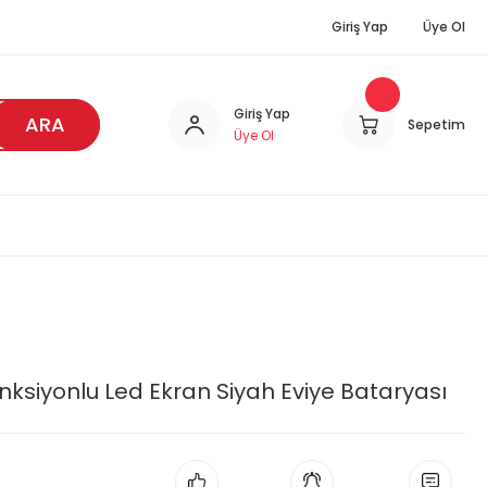
Giriş Yap
Üye Ol
Giriş Yap
ARA
Sepetim
Üye Ol
nksiyonlu Led Ekran Siyah Eviye Bataryası