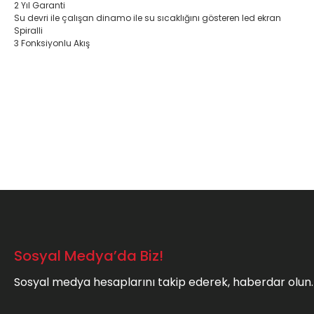
2 Yıl Garanti
Su devri ile çalışan dinamo ile su sıcaklığını gösteren led ekran
Spiralli
3 Fonksiyonlu Akış
Bu ürünün fiyat bilgisi, resim, ürün açıklamalarında ve diğer konula
Görüş ve önerileriniz için teşekkür ederiz.
Ürün resmi kalitesiz, bozuk veya görüntülenemiyor.
Ürün açıklamasında eksik bilgiler bulunuyor.
Ürün bilgilerinde hatalar bulunuyor.
Ürün fiyatı diğer sitelerden daha pahalı.
Bu ürüne benzer farklı alternatifler olmalı.
Sosyal Medya’da Biz!
Sosyal medya hesaplarını takip ederek, haberdar olun.