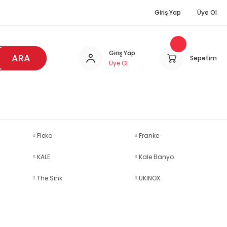
Giriş Yap
Üye Ol
Giriş Yap
ARA
Sepetim
Üye Ol
Fleko
Franke
KALE
Kale Banyo
The Sink
UKINOX